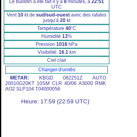
Le bulletin a été fait il y a
8
minutes, à
22:51
UTC
Vent
10
kt de
sud/sud-ouest
avec des rafales
jusqu'à
20
kt
Température
40
°C
Humidité
13
%
Pression
1016
hPa
Visibilité:
16.1
km
Ciel clair
Changer d'unités
METAR:
KBGD 082251Z AUTO
20010G20KT 10SM CLR 40/06 A3000 RMK
AO2 SLP104 T04000056
Heure: 17:59 (22:59 UTC)