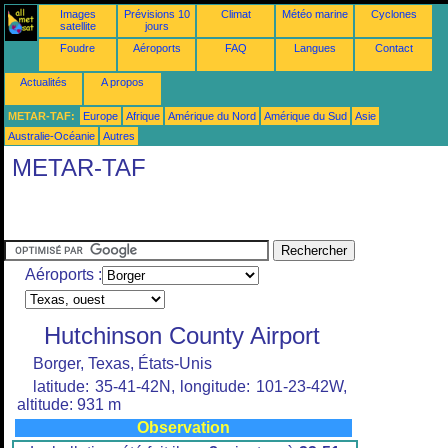
Images
Prévisions 10
Climat
Météo marine
Cyclones
satellite
jours
Foudre
Aéroports
FAQ
Langues
Contact
Actualités
A propos
METAR-TAF:
Europe
Afrique
Amérique du Nord
Amérique du Sud
Asie
Australie-Océanie
Autres
METAR-TAF
Aéroports :
Hutchinson County Airport
Borger, Texas, États-Unis
latitude: 35-41-42N, longitude: 101-23-42W,
altitude: 931 m
Observation