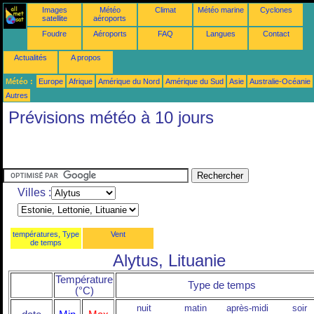
Images
Météo
Climat
Météo marine
Cyclones
satellite
aéroports
Foudre
Aéroports
FAQ
Langues
Contact
Actualités
A propos
Météo :
Europe
Afrique
Amérique du Nord
Amérique du Sud
Asie
Australie-Océanie
Autres
Prévisions météo à 10 jours
Villes :
températures, Type
Vent
de temps
Alytus, Lituanie
Température
Type de temps
(°C)
nuit
matin
après-midi
soir