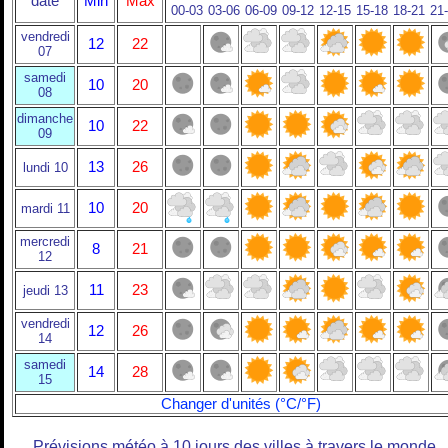
date
Min
Max
00-03
03-06
06-09
09-12
12-15
15-18
18-21
21
vendredi
12
22
07
samedi
10
20
08
dimanche
10
22
09
13
26
lundi 10
10
20
mardi 11
mercredi
8
21
12
11
23
jeudi 13
vendredi
12
26
14
samedi
14
28
15
Changer d'unités (°C/°F)
Prévisions météo à 10 jours des villes à travers le monde.