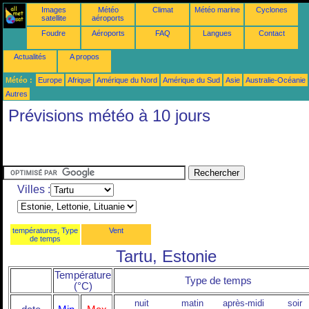
Images
Météo
Climat
Météo marine
Cyclones
satellite
aéroports
Foudre
Aéroports
FAQ
Langues
Contact
Actualités
A propos
Météo :
Europe
Afrique
Amérique du Nord
Amérique du Sud
Asie
Australie-Océanie
Autres
Prévisions météo à 10 jours
Villes :
températures, Type
Vent
de temps
Tartu, Estonie
Température
Type de temps
(°C)
nuit
matin
après-midi
soir