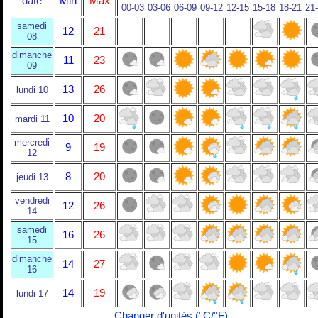
date
Min
Max
00-03
03-06
06-09
09-12
12-15
15-18
18-21
21
samedi
12
21
08
dimanche
11
23
09
13
26
lundi 10
10
20
mardi 11
mercredi
9
19
12
8
20
jeudi 13
vendredi
12
26
14
samedi
16
26
15
dimanche
14
27
16
14
19
lundi 17
Changer d'unités (°C/°F)