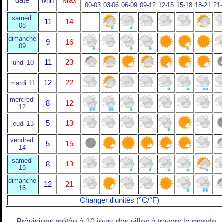
date
Min
Max
00-03
03-06
06-09
09-12
12-15
15-18
18-21
21
samedi
11
14
08
dimanche
9
16
09
11
23
lundi 10
12
22
mardi 11
mercredi
8
12
12
5
13
jeudi 13
vendredi
5
15
14
samedi
8
13
15
dimanche
12
21
16
Changer d'unités (°C/°F)
Prévisions météo à 10 jours des villes à travers le monde.