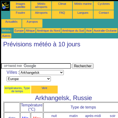
Images
Météo
Climat
Météo marine
Cyclones
satellite
aéroports
Foudre
Aéroports
FAQ
Langues
Contact
Actualités
A propos
Météo :
Europe
Afrique
Amérique du Nord
Amérique du Sud
Asie
Australie-Océanie
Autres
Prévisions météo à 10 jours
Villes :
températures, Type
Vent
de temps
Arkhangelsk, Russie
Température
Type de temps
(°C)
nuit
matin
après-midi
soir