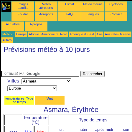
Images
Météo
Climat
Météo marine
Cyclones
satellite
aéroports
Foudre
Aéroports
FAQ
Langues
Contact
Actualités
A propos
Météo :
Europe
Afrique
Amérique du Nord
Amérique du Sud
Asie
Australie-Océanie
Autres
Prévisions météo à 10 jours
Villes :
températures, Type
Vent
de temps
Asmara, Érythrée
Température
Type de temps
(°C)
nuit
matin
après-midi
soir