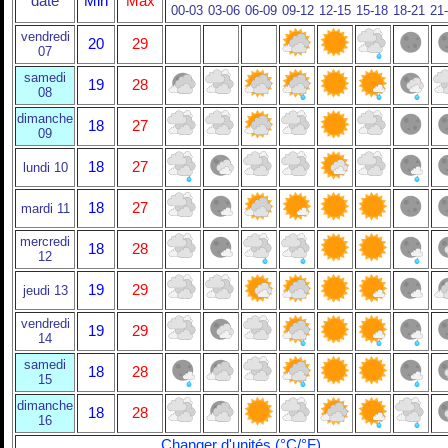
date
Min
Max
00-03
03-06
06-09
09-12
12-15
15-18
18-21
21
vendredi
20
29
07
samedi
19
28
08
dimanche
18
27
09
18
27
lundi 10
18
27
mardi 11
mercredi
18
28
12
19
29
jeudi 13
vendredi
19
29
14
samedi
18
28
15
dimanche
18
28
16
Changer d'unités (°C/°F)