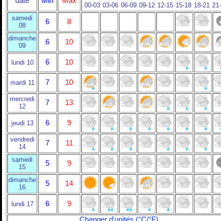
date
Min
Max
00-03
03-06
06-09
09-12
12-15
15-18
18-21
21
samedi
6
8
08
dimanche
6
10
09
6
10
lundi 10
7
10
mardi 11
mercredi
7
13
12
6
9
jeudi 13
vendredi
7
11
14
samedi
5
9
15
dimanche
5
14
16
6
9
lundi 17
Changer d'unités (°C/°F)