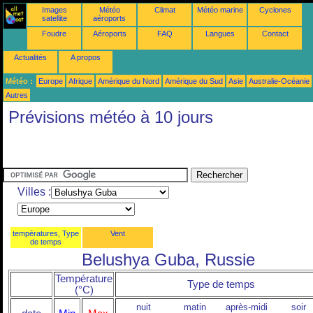
Images
Météo
Climat
Météo marine
Cyclones
satellite
aéroports
Foudre
Aéroports
FAQ
Langues
Contact
Actualités
A propos
Météo :
Europe
Afrique
Amérique du Nord
Amérique du Sud
Asie
Australie-Océanie
Autres
Prévisions météo à 10 jours
Villes :
températures, Type
Vent
de temps
Belushya Guba, Russie
Température
Type de temps
(°C)
nuit
matin
après-midi
soir