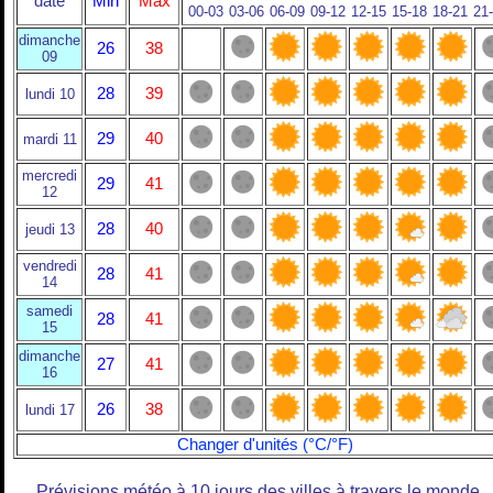
date
Min
Max
00-03
03-06
06-09
09-12
12-15
15-18
18-21
21
dimanche
26
38
09
28
39
lundi 10
29
40
mardi 11
mercredi
29
41
12
28
40
jeudi 13
vendredi
28
41
14
samedi
28
41
15
dimanche
27
41
16
26
38
lundi 17
Changer d'unités (°C/°F)
Prévisions météo à 10 jours des villes à travers le monde.