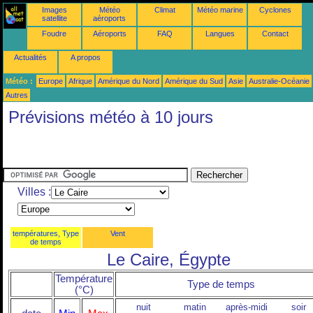
Images
Météo
Climat
Météo marine
Cyclones
satellite
aéroports
Foudre
Aéroports
FAQ
Langues
Contact
Actualités
A propos
Météo :
Europe
Afrique
Amérique du Nord
Amérique du Sud
Asie
Australie-Océanie
Autres
Prévisions météo à 10 jours
Villes :
températures, Type
Vent
de temps
Le Caire, Égypte
Température
Type de temps
(°C)
nuit
matin
après-midi
soir