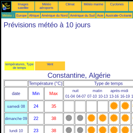
Images
Météo
Climat
Météo marine
Cyclones
satellite
aéroports
Météo :
Europe
Afrique
Amérique du Nord
Amérique du Sud
Asie
Australie-Océanie
Prévisions météo à 10 jours
températures, Type
Vent
de temps
Constantine, Algérie
Température (°C)
Type de temps
nuit
matin
après-midi
date
Min
Max
01-04
04-07
07-10
10-13
13-16
16-19
1
24
35
samedi 08
22
38
dimanche 09
23
38
lundi 10