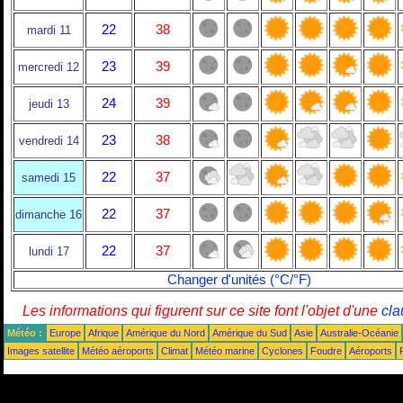
22
38
mardi 11
23
39
mercredi 12
24
39
jeudi 13
23
38
vendredi 14
22
37
samedi 15
22
37
dimanche 16
22
37
lundi 17
Changer d'unités (°C/°F)
Les informations qui figurent sur ce site font l'objet d'une
cla
Météo :
Europe
Afrique
Amérique du Nord
Amérique du Sud
Asie
Australie-Océanie
Images satellite
Météo aéroports
Climat
Météo marine
Cyclones
Foudre
Aéroports