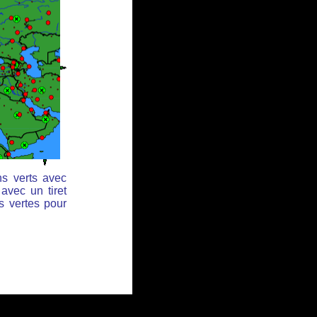
ns verts avec
avec un tiret
s vertes pour