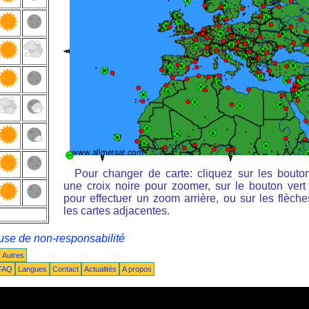
Pour changer de carte: cliquez sur les bouto
une croix noire pour zoomer, sur le bouton vert 
pour effectuer un zoom arrière, ou sur les flèche
les cartes adjacentes.
use de non-responsabilité
Autres
FAQ
Langues
Contact
Actualités
A propos