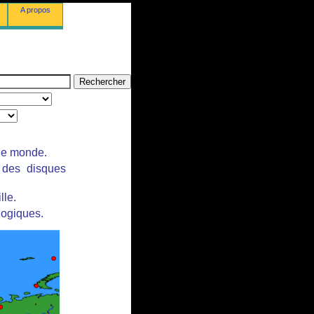
A propos
 le monde.
r des disques
lle.
logiques.