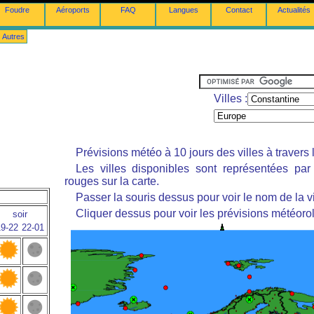
Foudre
Aéroports
FAQ
Langues
Contact
Actualités
Autres
Villes :
Prévisions météo à 10 jours des villes à travers
Les villes disponibles sont représentées pa
rouges sur la carte.
Passer la souris dessus pour voir le nom de la vi
Cliquer dessus pour voir les prévisions météoro
soir
9-22
22-01