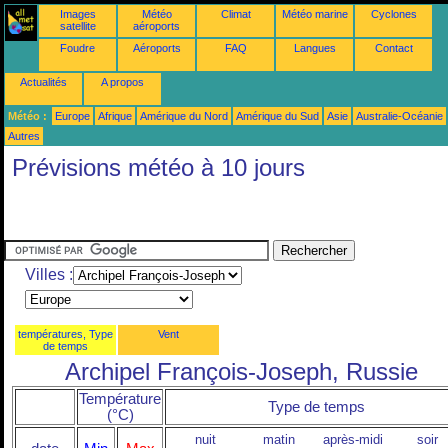
Images
Météo
Climat
Météo marine
Cyclones
satellite
aéroports
Foudre
Aéroports
FAQ
Langues
Contact
Actualités
A propos
Météo :
Europe
Afrique
Amérique du Nord
Amérique du Sud
Asie
Australie-Océanie
Autres
Prévisions météo à 10 jours
Villes :
températures, Type
Vent
de temps
Archipel François-Joseph, Russie
Température
Type de temps
(°C)
nuit
matin
après-midi
soir