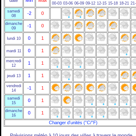
date
Min
Max
00-03
03-06
06-09
09-12
12-15
15-18
18-21
21
samedi
-2
0
08
dimanche
-1
0
09
0
1
lundi 10
0
1
mardi 11
mercredi
1
1
12
1
1
jeudi 13
vendredi
-1
1
14
samedi
0
1
15
dimanche
0
1
16
Changer d'unités (°C/°F)
Prévisions météo à 10 jours des villes à travers le monde.