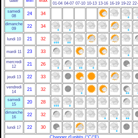
date
Min
Max
01-04
04-07
07-10
10-13
13-16
16-19
19-22
22
samedi
24
34
08
dimanche
22
34
09
21
32
lundi 10
23
33
mardi 11
mercredi
21
26
12
22
33
jeudi 13
vendredi
21
32
14
samedi
20
28
15
dimanche
22
32
16
22
30
lundi 17
Changer d'unités (°C/°F)