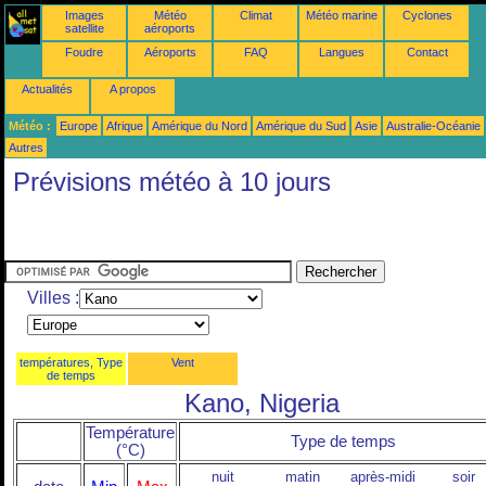
Images
Météo
Climat
Météo marine
Cyclones
satellite
aéroports
Foudre
Aéroports
FAQ
Langues
Contact
Actualités
A propos
Météo :
Europe
Afrique
Amérique du Nord
Amérique du Sud
Asie
Australie-Océanie
Autres
Prévisions météo à 10 jours
Villes :
températures, Type
Vent
de temps
Kano, Nigeria
Température
Type de temps
(°C)
nuit
matin
après-midi
soir