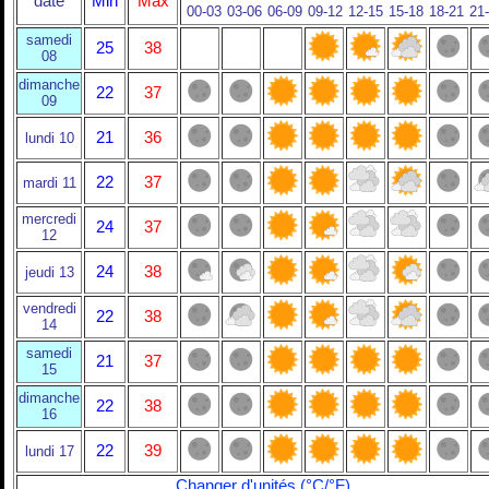
date
Min
Max
00-03
03-06
06-09
09-12
12-15
15-18
18-21
21
samedi
25
38
08
dimanche
22
37
09
21
36
lundi 10
22
37
mardi 11
mercredi
24
37
12
24
38
jeudi 13
vendredi
22
38
14
samedi
21
37
15
dimanche
22
38
16
22
39
lundi 17
Changer d'unités (°C/°F)