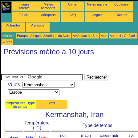
Images
Météo
Climat
Météo marine
Cyclones
satellite
aéroports
Foudre
Aéroports
FAQ
Langues
Contact
Actualités
A propos
Météo :
Europe
Afrique
Amérique du Nord
Amérique du Sud
Asie
Australie-Océanie
Autres
Prévisions météo à 10 jours
Villes :
températures, Type
Vent
de temps
Kermanshah, Iran
Température
Type de temps
(°C)
nuit
matin
après-midi
soir