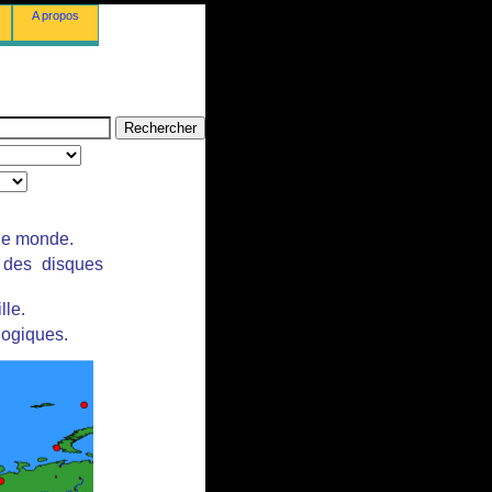
A propos
 le monde.
r des disques
lle.
logiques.