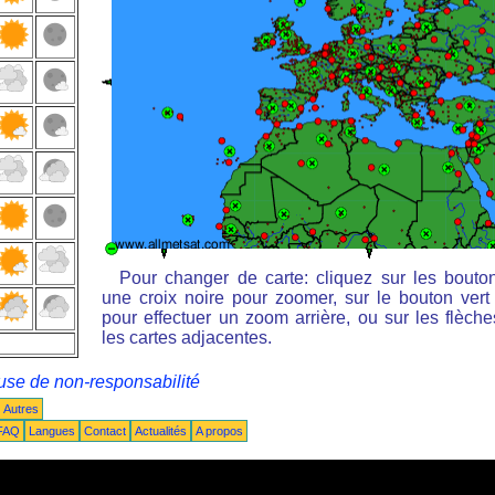
Pour changer de carte: cliquez sur les bouto
une croix noire pour zoomer, sur le bouton vert 
pour effectuer un zoom arrière, ou sur les flèche
les cartes adjacentes.
use de non-responsabilité
Autres
FAQ
Langues
Contact
Actualités
A propos