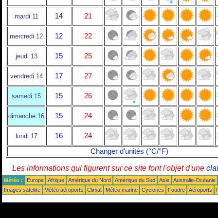
14
21
mardi 11
12
22
mercredi 12
15
25
jeudi 13
17
27
vendredi 14
15
26
samedi 15
15
24
dimanche 16
16
24
lundi 17
Changer d'unités (°C/°F)
Les informations qui figurent sur ce site font l'objet d'une
cla
Météo :
Europe
Afrique
Amérique du Nord
Amérique du Sud
Asie
Australie-Océanie
Images satellite
Météo aéroports
Climat
Météo marine
Cyclones
Foudre
Aéroports