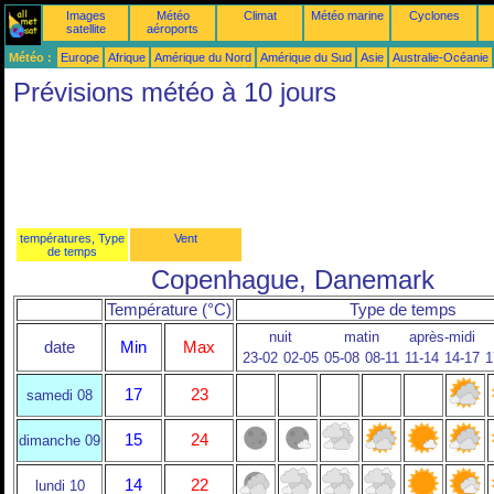
Images
Météo
Climat
Météo marine
Cyclones
satellite
aéroports
Météo :
Europe
Afrique
Amérique du Nord
Amérique du Sud
Asie
Australie-Océanie
Prévisions météo à 10 jours
températures, Type
Vent
de temps
Copenhague, Danemark
Température (°C)
Type de temps
nuit
matin
après-midi
date
Min
Max
23-02
02-05
05-08
08-11
11-14
14-17
1
17
23
samedi 08
15
24
dimanche 09
14
22
lundi 10