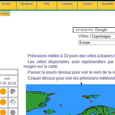
Foudre
Aéroports
FAQ
Langues
Contact
Actualités
Autres
Villes :
Prévisions météo à 10 jours des villes à travers
Les villes disponibles sont représentées pa
rouges sur la carte.
Passer la souris dessus pour voir le nom de la vi
Cliquer dessus pour voir les prévisions météoro
soir
7-20
20-23