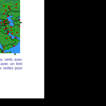
ns verts avec
avec un tiret
s vertes pour