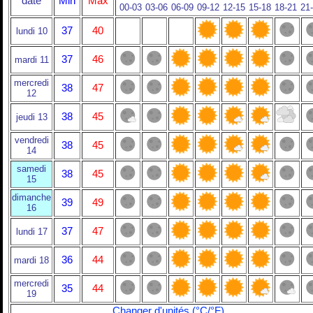
date
Min
Max
00-03
03-06
06-09
09-12
12-15
15-18
18-21
21
37
40
lundi 10
37
46
mardi 11
mercredi
38
47
12
38
45
jeudi 13
vendredi
38
45
14
samedi
38
45
15
dimanche
39
49
16
37
47
lundi 17
36
44
mardi 18
mercredi
35
44
19
Changer d'unités (°C/°F)