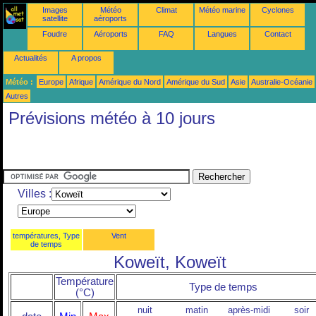
Images
Météo
Climat
Météo marine
Cyclones
satellite
aéroports
Foudre
Aéroports
FAQ
Langues
Contact
Actualités
A propos
Météo :
Europe
Afrique
Amérique du Nord
Amérique du Sud
Asie
Australie-Océanie
Autres
Prévisions météo à 10 jours
Villes :
températures, Type
Vent
de temps
Koweït, Koweït
Température
Type de temps
(°C)
nuit
matin
après-midi
soir