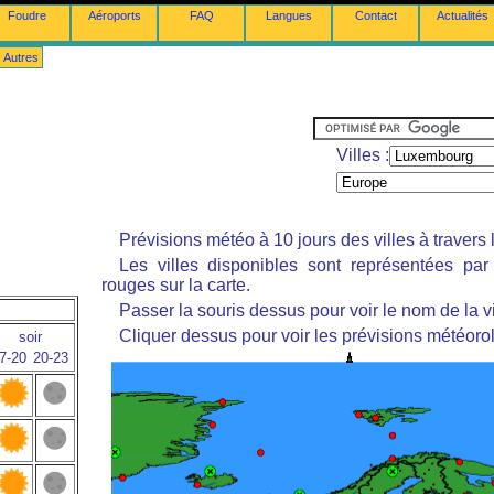
Foudre
Aéroports
FAQ
Langues
Contact
Actualités
Autres
Villes :
Prévisions météo à 10 jours des villes à travers
Les villes disponibles sont représentées pa
rouges sur la carte.
Passer la souris dessus pour voir le nom de la vi
Cliquer dessus pour voir les prévisions météoro
soir
7-20
20-23