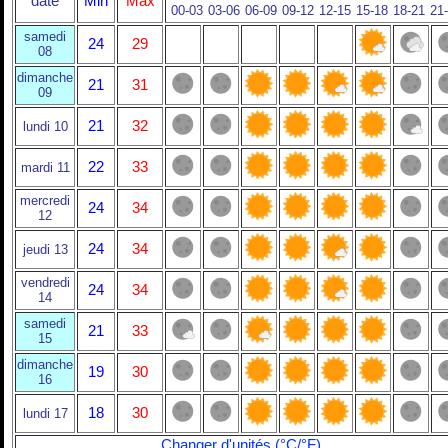
date
Min
Max
00-03
03-06
06-09
09-12
12-15
15-18
18-21
21
samedi
24
29
08
dimanche
21
31
09
21
32
lundi 10
22
33
mardi 11
mercredi
24
34
12
24
34
jeudi 13
vendredi
24
34
14
samedi
21
33
15
dimanche
19
30
16
18
30
lundi 17
Changer d'unités (°C/°F)