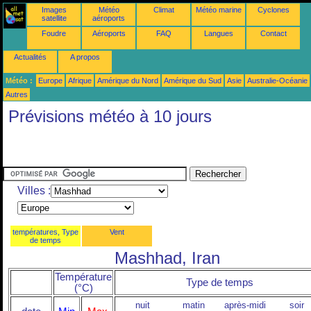
Images
Météo
Climat
Météo marine
Cyclones
satellite
aéroports
Foudre
Aéroports
FAQ
Langues
Contact
Actualités
A propos
Météo :
Europe
Afrique
Amérique du Nord
Amérique du Sud
Asie
Australie-Océanie
Autres
Prévisions météo à 10 jours
Villes :
températures, Type
Vent
de temps
Mashhad, Iran
Température
Type de temps
(°C)
nuit
matin
après-midi
soir