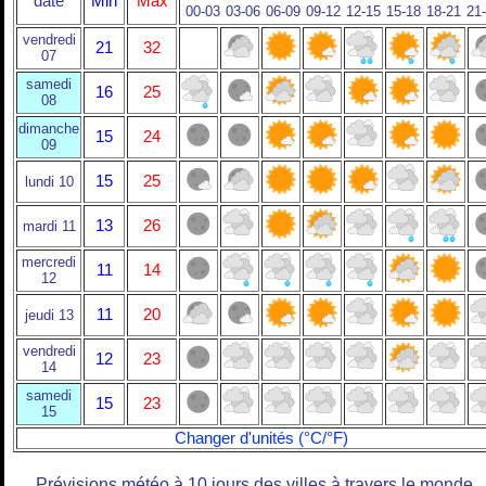
date
Min
Max
00-03
03-06
06-09
09-12
12-15
15-18
18-21
21
vendredi
21
32
07
samedi
16
25
08
dimanche
15
24
09
15
25
lundi 10
13
26
mardi 11
mercredi
11
14
12
11
20
jeudi 13
vendredi
12
23
14
samedi
15
23
15
Changer d'unités (°C/°F)
Prévisions météo à 10 jours des villes à travers le monde.