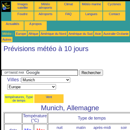
Images
Météo
Climat
Météo marine
Cyclones
satellite
aéroports
Foudre
Aéroports
FAQ
Langues
Contact
Actualités
A propos
Météo :
Europe
Afrique
Amérique du Nord
Amérique du Sud
Asie
Australie-Océanie
Autres
Prévisions météo à 10 jours
Villes :
températures, Type
Vent
de temps
Munich, Allemagne
Température
Type de temps
(°C)
nuit
matin
après-midi
soir