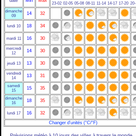
date
Min
Max
23-02
02-05
05-08
08-11
11-14
14-17
17-20
20
dimanche
14
32
09
18
34
lundi 10
16
30
mardi 11
mercredi
14
30
12
13
30
jeudi 13
vendredi
13
31
14
samedi
15
35
15
dimanche
18
35
16
16
32
lundi 17
Changer d'unités (°C/°F)
Prévisions météo à 10 jours des villes à travers le monde.