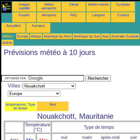
Images
Météo
Climat
Météo marine
Cyclones
satellite
aéroports
Foudre
Aéroports
FAQ
Langues
Contact
Actualités
A propos
Météo :
Europe
Afrique
Amérique du Nord
Amérique du Sud
Asie
Australie-Océanie
Autres
Prévisions météo à 10 jours
Villes :
températures, Type
Vent
de temps
Nouakchott, Mauritanie
Température
Type de temps
(°C)
nuit
matin
après-midi
soir