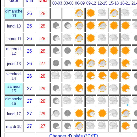
date
Min
Max
00-03
03-06
06-09
09-12
12-15
15-18
18-21
21
dimanche
26
28
09
26
28
lundi 10
26
28
mardi 11
mercredi
26
28
12
26
27
jeudi 13
vendredi
26
28
14
samedi
27
29
15
dimanche
27
28
16
27
29
lundi 17
27
27
mardi 18
Changer d'unités (°C/°F)