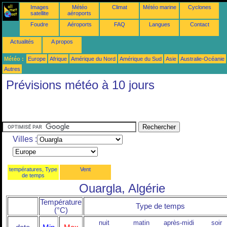
Images
Météo
Climat
Météo marine
Cyclones
satellite
aéroports
Foudre
Aéroports
FAQ
Langues
Contact
Actualités
A propos
Météo :
Europe
Afrique
Amérique du Nord
Amérique du Sud
Asie
Australie-Océanie
Autres
Prévisions météo à 10 jours
Villes :
températures, Type
Vent
de temps
Ouargla, Algérie
Température
Type de temps
(°C)
nuit
matin
après-midi
soir