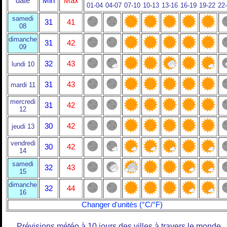
date
Min
Max
01-04
04-07
07-10
10-13
13-16
16-19
19-22
22
samedi
31
41
08
dimanche
31
42
09
32
43
lundi 10
31
43
mardi 11
mercredi
31
42
12
30
42
jeudi 13
vendredi
30
42
14
samedi
32
43
15
dimanche
32
44
16
Changer d'unités (°C/°F)
Prévisions météo à 10 jours des villes à travers le monde.