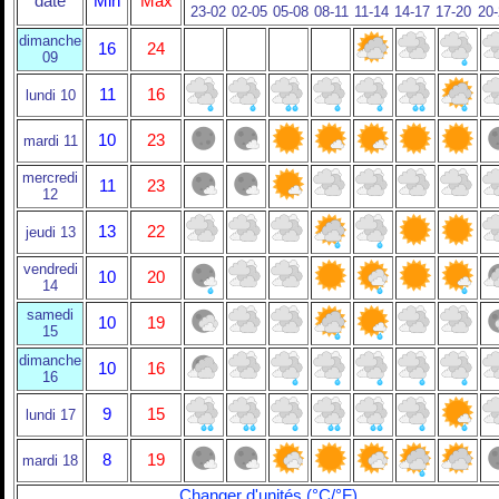
date
Min
Max
23-02
02-05
05-08
08-11
11-14
14-17
17-20
20
dimanche
16
24
09
11
16
lundi 10
10
23
mardi 11
mercredi
11
23
12
13
22
jeudi 13
vendredi
10
20
14
samedi
10
19
15
dimanche
10
16
16
9
15
lundi 17
8
19
mardi 18
Changer d'unités (°C/°F)