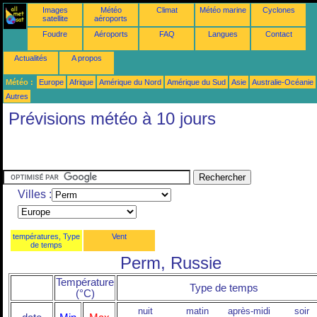
Images
Météo
Climat
Météo marine
Cyclones
satellite
aéroports
Foudre
Aéroports
FAQ
Langues
Contact
Actualités
A propos
Météo :
Europe
Afrique
Amérique du Nord
Amérique du Sud
Asie
Australie-Océanie
Autres
Prévisions météo à 10 jours
Villes :
températures, Type
Vent
de temps
Perm, Russie
Température
Type de temps
(°C)
nuit
matin
après-midi
soir