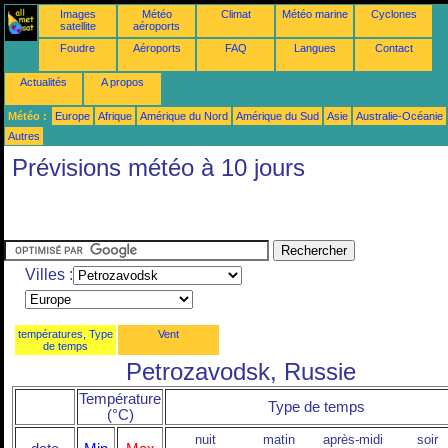
Images
Météo
Climat
Météo marine
Cyclones
satellite
aéroports
Foudre
Aéroports
FAQ
Langues
Contact
Actualités
A propos
Météo :
Europe
Afrique
Amérique du Nord
Amérique du Sud
Asie
Australie-Océanie
Autres
Prévisions météo à 10 jours
Villes :
températures, Type
Vent
de temps
Petrozavodsk, Russie
Température
Type de temps
(°C)
nuit
matin
après-midi
soir