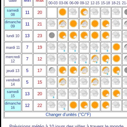
date
Min
Max
00-03
03-06
06-09
09-12
12-15
15-18
18-21
21
samedi
11
20
08
dimanche
11
21
09
13
23
lundi 10
7
19
mardi 11
mercredi
7
12
12
5
17
jeudi 13
vendredi
5
15
14
samedi
13
20
15
dimanche
12
22
16
Changer d'unités (°C/°F)
Prévisions météo à 10 jours des villes à travers le monde.