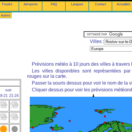
Foudre
Aéroports
FAQ
Langues
Contact
Actualités
Autres
Villes :
Prévisions météo à 10 jours des villes à travers
Les villes disponibles sont représentées pa
rouges sur la carte.
Passer la souris dessus pour voir le nom de la vi
Cliquer dessus pour voir les prévisions météoro
soir
8-21
21-24