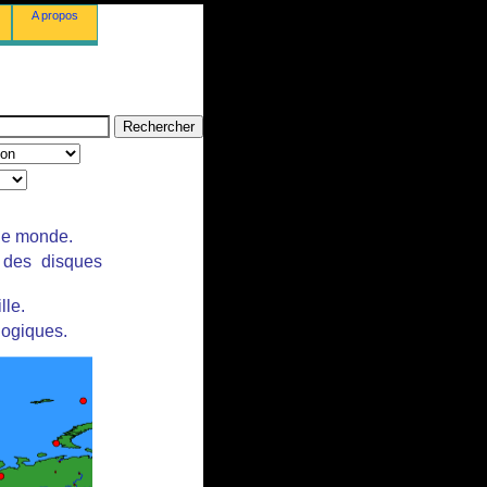
A propos
 le monde.
r des disques
lle.
logiques.