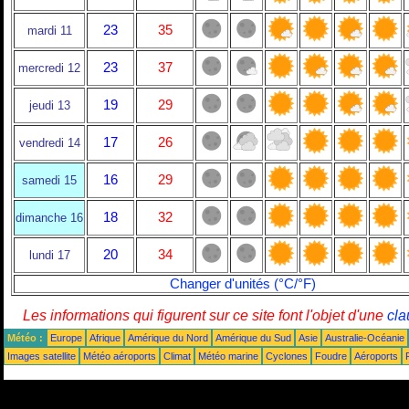
23
35
mardi 11
23
37
mercredi 12
19
29
jeudi 13
17
26
vendredi 14
16
29
samedi 15
18
32
dimanche 16
20
34
lundi 17
Changer d'unités (°C/°F)
Les informations qui figurent sur ce site font l'objet d'une
cla
Météo :
Europe
Afrique
Amérique du Nord
Amérique du Sud
Asie
Australie-Océanie
Images satellite
Météo aéroports
Climat
Météo marine
Cyclones
Foudre
Aéroports