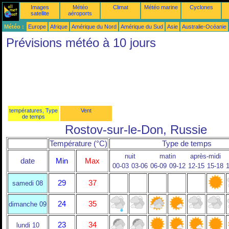
Images
Météo
Climat
Météo marine
Cyclones
satellite
aéroports
Météo :
Europe
Afrique
Amérique du Nord
Amérique du Sud
Asie
Australie-Océanie
Prévisions météo à 10 jours
températures, Type
Vent
de temps
Rostov-sur-le-Don, Russie
Température (°C)
Type de temps
nuit
matin
après-midi
date
Min
Max
00-03
03-06
06-09
09-12
12-15
15-18
1
29
37
samedi 08
24
35
dimanche 09
23
34
lundi 10