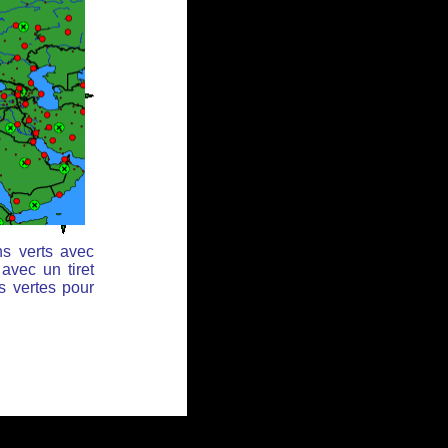
ns verts avec
avec un tiret
s vertes pour