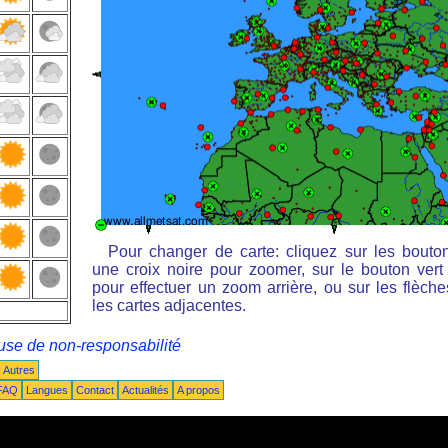
Pour changer de carte: cliquez sur les bouto
une croix noire pour zoomer, sur le bouton vert 
pour effectuer un zoom arrière, ou sur les flèche
les cartes adjacentes.
use de non-responsabilité
Autres
FAQ
Langues
Contact
Actualités
A propos