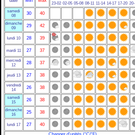
date
Min
Max
23-02
02-05
05-08
08-11
11-14
14-17
17-20
20
samedi
30
40
08
dimanche
29
42
09
28
39
lundi 10
27
37
mardi 11
mercredi
28
37
12
27
38
jeudi 13
vendredi
26
38
14
samedi
26
38
15
dimanche
25
38
16
27
40
lundi 17
Changer d'unités (°C/°F)