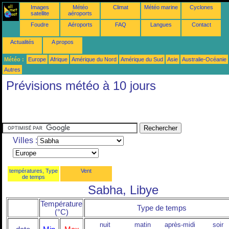
Images
Météo
Climat
Météo marine
Cyclones
satellite
aéroports
Foudre
Aéroports
FAQ
Langues
Contact
Actualités
A propos
Météo :
Europe
Afrique
Amérique du Nord
Amérique du Sud
Asie
Australie-Océanie
Autres
Prévisions météo à 10 jours
Villes :
températures, Type
Vent
de temps
Sabha, Libye
Température
Type de temps
(°C)
nuit
matin
après-midi
soir