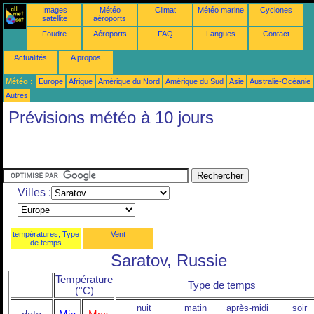
Images
Météo
Climat
Météo marine
Cyclones
satellite
aéroports
Foudre
Aéroports
FAQ
Langues
Contact
Actualités
A propos
Météo :
Europe
Afrique
Amérique du Nord
Amérique du Sud
Asie
Australie-Océanie
Autres
Prévisions météo à 10 jours
Villes :
températures, Type
Vent
de temps
Saratov, Russie
Température
Type de temps
(°C)
nuit
matin
après-midi
soir