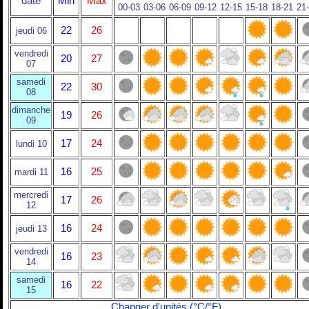
date
Min
Max
00-03
03-06
06-09
09-12
12-15
15-18
18-21
21
22
26
jeudi 06
vendredi
20
27
07
samedi
22
30
08
dimanche
19
26
09
17
24
lundi 10
16
25
mardi 11
mercredi
17
26
12
16
24
jeudi 13
vendredi
16
23
14
samedi
16
22
15
Changer d'unités (°C/°F)