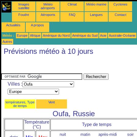
Images
Météo
Climat
Météo marine
Cyclones
satellite
aéroports
Foudre
Aéroports
FAQ
Langues
Contact
Actualités
A propos
Météo :
Europe
Afrique
Amérique du Nord
Amérique du Sud
Asie
Australie-Océanie
Autres
Prévisions météo à 10 jours
Villes :
températures, Type
Vent
de temps
Oufa, Russie
Température
Type de temps
(°C)
nuit
matin
après-midi
soir