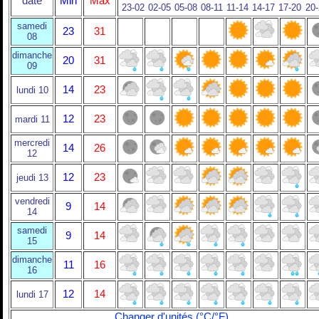
date
Min
Max
23-02
02-05
05-08
08-11
11-14
14-17
17-20
20
samedi
23
31
08
dimanche
20
31
09
14
23
lundi 10
12
23
mardi 11
mercredi
14
26
12
12
23
jeudi 13
vendredi
9
14
14
samedi
9
14
15
dimanche
11
16
16
12
14
lundi 17
Changer d'unités (°C/°F)