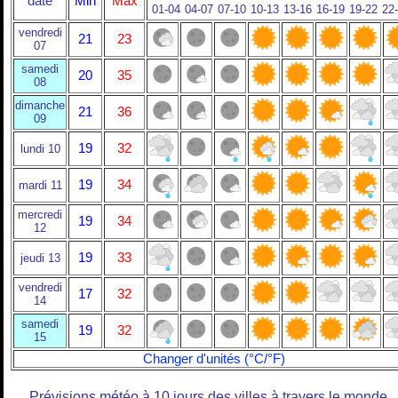
date
Min
Max
01-04
04-07
07-10
10-13
13-16
16-19
19-22
22
vendredi
21
23
07
samedi
20
35
08
dimanche
21
36
09
19
32
lundi 10
19
34
mardi 11
mercredi
19
34
12
19
33
jeudi 13
vendredi
17
32
14
samedi
19
32
15
Changer d'unités (°C/°F)
Prévisions météo à 10 jours des villes à travers le monde.