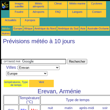
Images
Météo
Climat
Météo marine
Cyclones
satellite
aéroports
Foudre
Aéroports
FAQ
Langues
Contact
Actualités
A propos
Météo :
Europe
Afrique
Amérique du Nord
Amérique du Sud
Asie
Australie-Océanie
Autres
Prévisions météo à 10 jours
Villes :
températures, Type
Vent
de temps
Erevan, Arménie
Température
Type de temps
(°C)
nuit
matin
après-midi
soir