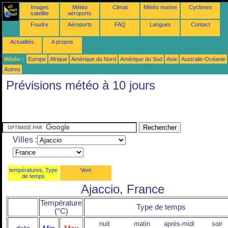
Images
Météo
Climat
Météo marine
Cyclones
satellite
aéroports
Foudre
Aéroports
FAQ
Langues
Contact
Actualités
A propos
Météo :
Europe
Afrique
Amérique du Nord
Amérique du Sud
Asie
Australie-Océanie
Autres
Prévisions météo à 10 jours
Villes :
températures, Type
Vent
de temps
Ajaccio, France
Température
Type de temps
(°C)
nuit
matin
après-midi
soir