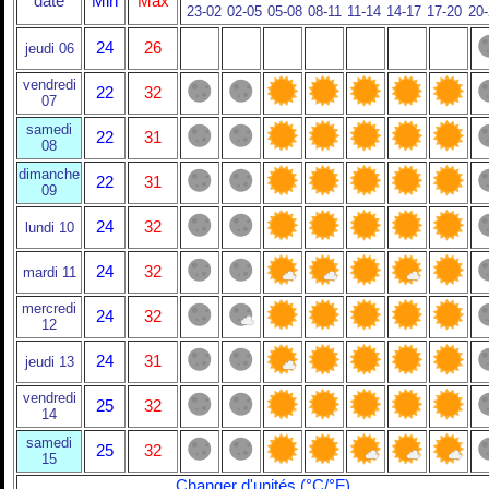
date
Min
Max
23-02
02-05
05-08
08-11
11-14
14-17
17-20
20
24
26
jeudi 06
vendredi
22
32
07
samedi
22
31
08
dimanche
22
31
09
24
32
lundi 10
24
32
mardi 11
mercredi
24
32
12
24
31
jeudi 13
vendredi
25
32
14
samedi
25
32
15
Changer d'unités (°C/°F)