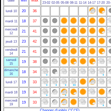
date
Min
Max
23-02
02-05
05-08
08-11
11-14
14-17
17-20
20
20
36
lundi 10
18
37
mardi 11
mercredi
21
41
12
23
42
jeudi 13
vendredi
21
41
14
samedi
19
38
15
dimanche
18
34
16
19
33
lundi 17
19
34
mardi 18
mercredi
19
33
19
Changer d'unités (°C/°F)