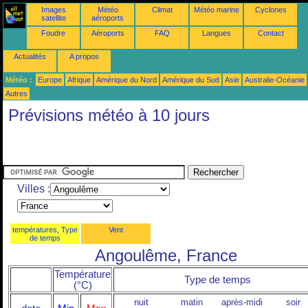
Images
Météo
Climat
Météo marine
Cyclones
satellite
aéroports
Foudre
Aéroports
FAQ
Langues
Contact
Actualités
A propos
Météo :
Europe
Afrique
Amérique du Nord
Amérique du Sud
Asie
Australie-Océanie
Autres
Prévisions météo à 10 jours
Villes :
températures, Type
Vent
de temps
Angoulême, France
Température
Type de temps
(°C)
nuit
matin
après-midi
soir