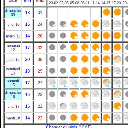
date
Min
Max
23-02
02-05
05-08
08-11
11-14
14-17
17-20
20
dimanche
18
31
09
16
24
lundi 10
14
28
mardi 11
mercredi
17
32
12
20
38
jeudi 13
vendredi
18
29
14
samedi
17
27
15
dimanche
16
23
16
16
21
lundi 17
14
22
mardi 18
Changer d'unités (°C/°F)