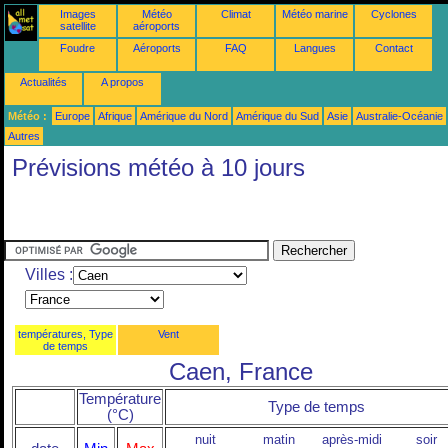
Images
Météo
Climat
Météo marine
Cyclones
satellite
aéroports
Foudre
Aéroports
FAQ
Langues
Contact
Actualités
A propos
Météo :
Europe
Afrique
Amérique du Nord
Amérique du Sud
Asie
Australie-Océanie
Autres
Prévisions météo à 10 jours
Villes :
températures, Type
Vent
de temps
Caen, France
Température
Type de temps
(°C)
nuit
matin
après-midi
soir