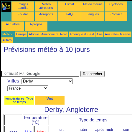
Images
Météo
Climat
Météo marine
Cyclones
satellite
aéroports
Foudre
Aéroports
FAQ
Langues
Contact
Actualités
A propos
Météo :
Europe
Afrique
Amérique du Nord
Amérique du Sud
Asie
Australie-Océanie
Autres
Prévisions météo à 10 jours
Villes :
températures, Type
Vent
de temps
Derby, Angleterre
Température
Type de temps
(°C)
nuit
matin
après-midi
soir