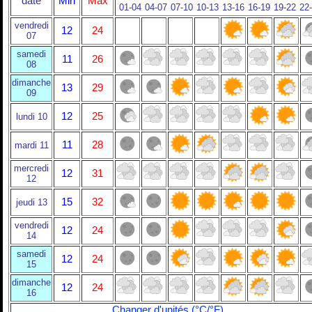
date
Min
Max
01-04
04-07
07-10
10-13
13-16
16-19
19-22
22
vendredi
12
24
07
samedi
11
26
08
dimanche
13
29
09
12
25
lundi 10
11
28
mardi 11
mercredi
12
31
12
15
32
jeudi 13
vendredi
12
24
14
samedi
12
24
15
dimanche
12
24
16
Changer d'unités (°C/°F)