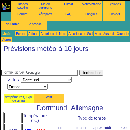
Images
Météo
Climat
Météo marine
Cyclones
satellite
aéroports
Foudre
Aéroports
FAQ
Langues
Contact
Actualités
A propos
Météo :
Europe
Afrique
Amérique du Nord
Amérique du Sud
Asie
Australie-Océanie
Autres
Prévisions météo à 10 jours
Villes :
températures, Type
Vent
de temps
Dortmund, Allemagne
Température
Type de temps
(°C)
nuit
matin
après-midi
soir