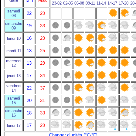
date
Min
Max
23-02
02-05
05-08
08-11
11-14
14-17
17-20
20
samedi
22
29
08
dimanche
19
33
09
16
29
lundi 10
13
25
mardi 11
mercredi
13
29
12
17
34
jeudi 13
vendredi
22
37
14
samedi
20
31
15
dimanche
18
33
16
17
29
lundi 17
Changer d'unités (°C/°F)