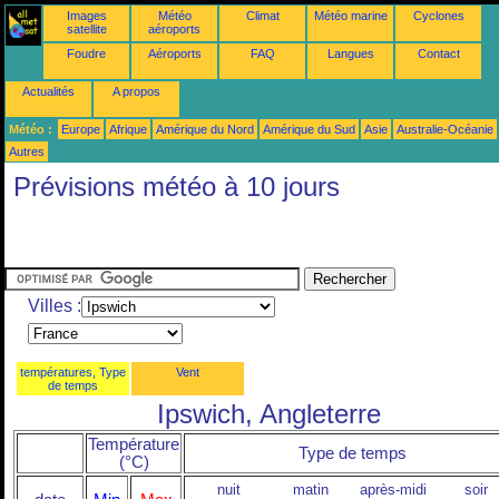
Images
Météo
Climat
Météo marine
Cyclones
satellite
aéroports
Foudre
Aéroports
FAQ
Langues
Contact
Actualités
A propos
Météo :
Europe
Afrique
Amérique du Nord
Amérique du Sud
Asie
Australie-Océanie
Autres
Prévisions météo à 10 jours
Villes :
températures, Type
Vent
de temps
Ipswich, Angleterre
Température
Type de temps
(°C)
nuit
matin
après-midi
soir