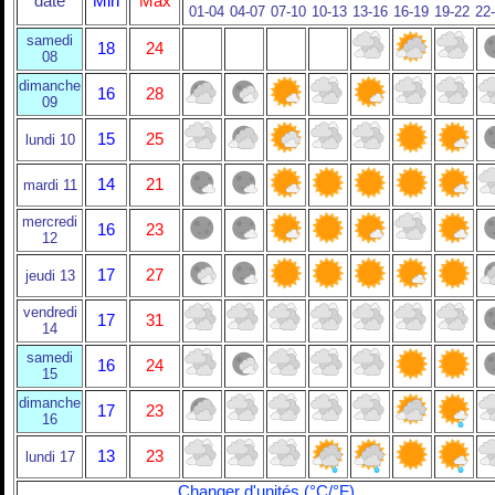
date
Min
Max
01-04
04-07
07-10
10-13
13-16
16-19
19-22
22
samedi
18
24
08
dimanche
16
28
09
15
25
lundi 10
14
21
mardi 11
mercredi
16
23
12
17
27
jeudi 13
vendredi
17
31
14
samedi
16
24
15
dimanche
17
23
16
13
23
lundi 17
Changer d'unités (°C/°F)