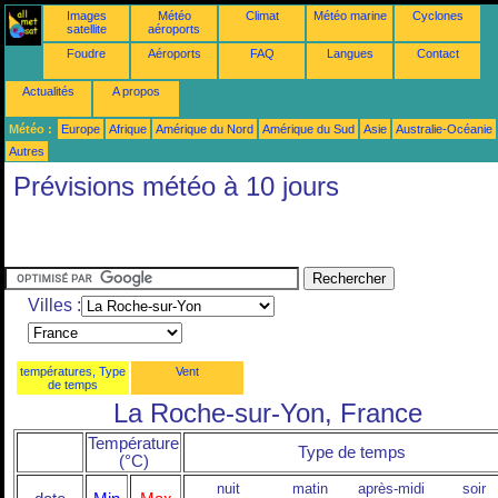
Images
Météo
Climat
Météo marine
Cyclones
satellite
aéroports
Foudre
Aéroports
FAQ
Langues
Contact
Actualités
A propos
Météo :
Europe
Afrique
Amérique du Nord
Amérique du Sud
Asie
Australie-Océanie
Autres
Prévisions météo à 10 jours
Villes :
températures, Type
Vent
de temps
La Roche-sur-Yon, France
Température
Type de temps
(°C)
nuit
matin
après-midi
soir