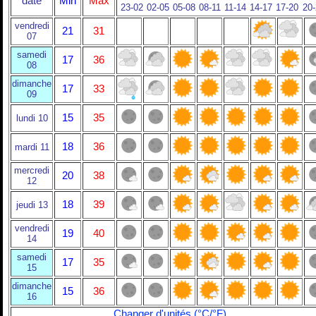
date
Min
Max
23-02
02-05
05-08
08-11
11-14
14-17
17-20
20
vendredi
21
31
07
samedi
17
36
08
dimanche
17
33
09
15
35
lundi 10
18
36
mardi 11
mercredi
20
38
12
18
39
jeudi 13
vendredi
19
40
14
samedi
17
35
15
dimanche
15
36
16
Changer d'unités (°C/°F)