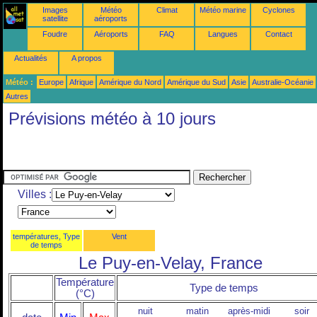
Images
Météo
Climat
Météo marine
Cyclones
satellite
aéroports
Foudre
Aéroports
FAQ
Langues
Contact
Actualités
A propos
Météo :
Europe
Afrique
Amérique du Nord
Amérique du Sud
Asie
Australie-Océanie
Autres
Prévisions météo à 10 jours
Villes :
températures, Type
Vent
de temps
Le Puy-en-Velay, France
Température
Type de temps
(°C)
nuit
matin
après-midi
soir