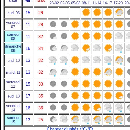
date
Min
Max
23-02
02-05
05-08
08-11
11-14
14-17
17-20
20
15
29
jeudi 06
vendredi
11
29
07
samedi
11
32
08
dimanche
16
34
09
13
32
lundi 10
13
32
mardi 11
mercredi
15
33
12
17
35
jeudi 13
vendredi
16
36
14
samedi
13
25
15
Changer d'unités (°C/°F)