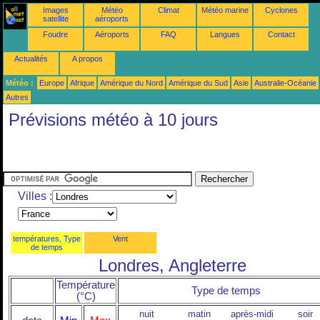
Images
Météo
Climat
Météo marine
Cyclones
satellite
aéroports
Foudre
Aéroports
FAQ
Langues
Contact
Actualités
A propos
Météo :
Europe
Afrique
Amérique du Nord
Amérique du Sud
Asie
Australie-Océanie
Autres
Prévisions météo à 10 jours
Villes :
températures, Type
Vent
de temps
Londres, Angleterre
Température
Type de temps
(°C)
nuit
matin
après-midi
soir