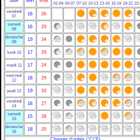
date
Min
Max
01-04
04-07
07-10
10-13
13-16
16-19
19-22
22
vendredi
16
26
07
samedi
16
29
08
dimanche
19
34
09
17
29
lundi 10
17
24
mardi 11
mercredi
18
29
12
19
33
jeudi 13
vendredi
16
27
14
samedi
15
28
15
dimanche
18
20
16
Changer d'unités (°C/°F)