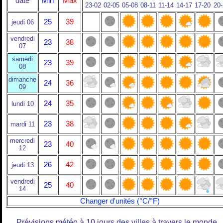
date
Min
Max
23-02
02-05
05-08
08-11
11-14
14-17
17-20
20
25
39
jeudi 06
vendredi
23
38
07
samedi
23
39
08
dimanche
24
36
09
24
35
lundi 10
23
38
mardi 11
mercredi
23
40
12
26
42
jeudi 13
vendredi
25
40
14
Changer d'unités (°C/°F)
Prévisions météo à 10 jours des villes à travers le monde.