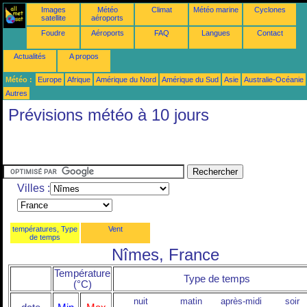
Images
Météo
Climat
Météo marine
Cyclones
satellite
aéroports
Foudre
Aéroports
FAQ
Langues
Contact
Actualités
A propos
Météo :
Europe
Afrique
Amérique du Nord
Amérique du Sud
Asie
Australie-Océanie
Autres
Prévisions météo à 10 jours
Villes :
températures, Type
Vent
de temps
Nîmes, France
Température
Type de temps
(°C)
nuit
matin
après-midi
soir