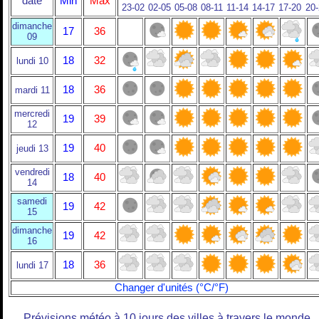
date
Min
Max
23-02
02-05
05-08
08-11
11-14
14-17
17-20
20
dimanche
17
36
09
18
32
lundi 10
18
36
mardi 11
mercredi
19
39
12
19
40
jeudi 13
vendredi
18
40
14
samedi
19
42
15
dimanche
19
42
16
18
36
lundi 17
Changer d'unités (°C/°F)
Prévisions météo à 10 jours des villes à travers le monde.