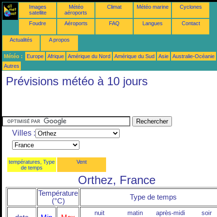
Images
Météo
Climat
Météo marine
Cyclones
satellite
aéroports
Foudre
Aéroports
FAQ
Langues
Contact
Actualités
A propos
Météo :
Europe
Afrique
Amérique du Nord
Amérique du Sud
Asie
Australie-Océanie
Autres
Prévisions météo à 10 jours
Villes :
températures, Type
Vent
de temps
Orthez, France
Température
Type de temps
(°C)
nuit
matin
après-midi
soir