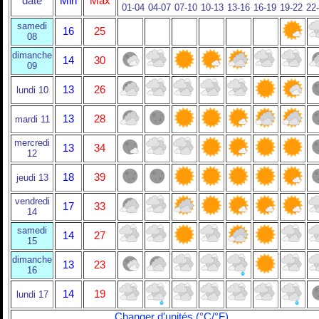
date
Min
Max
01-04
04-07
07-10
10-13
13-16
16-19
19-22
22
samedi
16
25
08
dimanche
14
30
09
13
26
lundi 10
13
28
mardi 11
mercredi
13
34
12
18
39
jeudi 13
vendredi
17
33
14
samedi
14
27
15
dimanche
13
23
16
14
19
lundi 17
Changer d'unités (°C/°F)