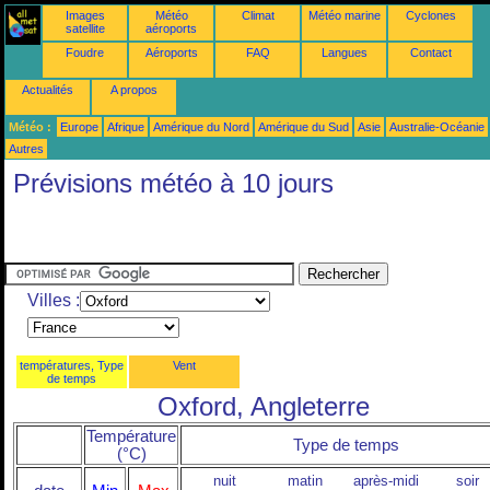
Images
Météo
Climat
Météo marine
Cyclones
satellite
aéroports
Foudre
Aéroports
FAQ
Langues
Contact
Actualités
A propos
Météo :
Europe
Afrique
Amérique du Nord
Amérique du Sud
Asie
Australie-Océanie
Autres
Prévisions météo à 10 jours
Villes :
températures, Type
Vent
de temps
Oxford, Angleterre
Température
Type de temps
(°C)
nuit
matin
après-midi
soir