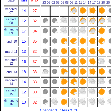
date
Min
Max
23-02
02-05
05-08
08-11
11-14
14-17
17-20
20
vendredi
14
27
07
samedi
12
32
08
dimanche
17
34
09
15
35
lundi 10
13
32
mardi 11
mercredi
16
37
12
18
38
jeudi 13
vendredi
14
33
14
samedi
12
30
15
dimanche
13
32
16
Changer d'unités (°C/°F)