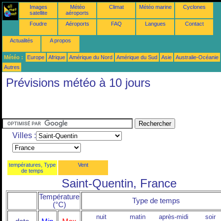
Images
Météo
Climat
Météo marine
Cyclones
satellite
aéroports
Foudre
Aéroports
FAQ
Langues
Contact
Actualités
A propos
Météo :
Europe
Afrique
Amérique du Nord
Amérique du Sud
Asie
Australie-Océanie
Autres
Prévisions météo à 10 jours
Villes :
températures, Type
Vent
de temps
Saint-Quentin, France
Température
Type de temps
(°C)
nuit
matin
après-midi
soir