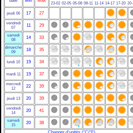
date
Min
Max
23-02
02-05
05-08
08-11
11-14
14-17
17-20
20
17
27
jeudi 06
vendredi
11
29
07
samedi
14
33
08
dimanche
18
35
09
19
34
lundi 10
19
37
mardi 11
mercredi
22
39
12
20
39
jeudi 13
vendredi
20
41
14
samedi
20
38
15
Changer d'unités (°C/°F)