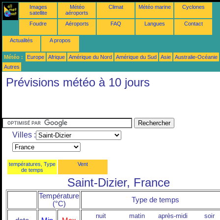
Images
Météo
Climat
Météo marine
Cyclones
satellite
aéroports
Foudre
Aéroports
FAQ
Langues
Contact
Actualités
A propos
Météo :
Europe
Afrique
Amérique du Nord
Amérique du Sud
Asie
Australie-Océanie
Autres
Prévisions météo à 10 jours
Villes :
températures, Type
Vent
de temps
Saint-Dizier, France
Température
Type de temps
(°C)
nuit
matin
après-midi
soir