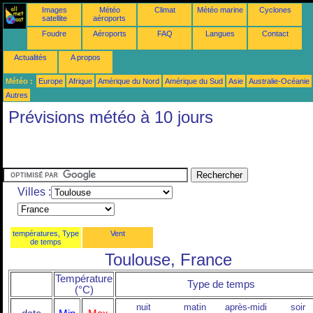
Images
Météo
Climat
Météo marine
Cyclones
satellite
aéroports
Foudre
Aéroports
FAQ
Langues
Contact
Actualités
A propos
Météo :
Europe
Afrique
Amérique du Nord
Amérique du Sud
Asie
Australie-Océanie
Autres
Prévisions météo à 10 jours
Villes :
températures, Type
Vent
de temps
Toulouse, France
Température
Type de temps
(°C)
nuit
matin
après-midi
soir