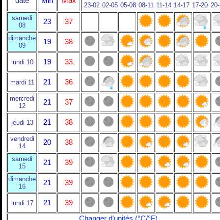
date
Min
Max
23-02
02-05
05-08
08-11
11-14
14-17
17-20
20
samedi
23
37
08
dimanche
19
38
09
19
33
lundi 10
21
36
mardi 11
mercredi
21
37
12
21
38
jeudi 13
vendredi
20
38
14
samedi
21
39
15
dimanche
21
39
16
21
39
lundi 17
Changer d'unités (°C/°F)