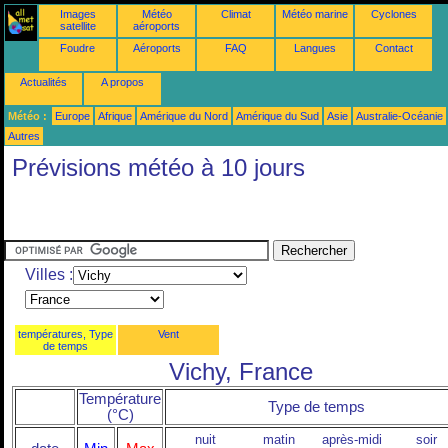
Images
Météo
Climat
Météo marine
Cyclones
satellite
aéroports
Foudre
Aéroports
FAQ
Langues
Contact
Actualités
A propos
Météo :
Europe
Afrique
Amérique du Nord
Amérique du Sud
Asie
Australie-Océanie
Autres
Prévisions météo à 10 jours
Villes :
températures, Type
Vent
de temps
Vichy, France
Température
Type de temps
(°C)
nuit
matin
après-midi
soir