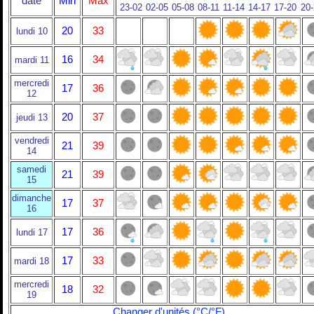
date
Min
Max
23-02
02-05
05-08
08-11
11-14
14-17
17-20
20
20
33
lundi 10
16
34
mardi 11
mercredi
17
36
12
20
37
jeudi 13
vendredi
21
39
14
samedi
21
39
15
dimanche
17
37
16
17
36
lundi 17
17
33
mardi 18
mercredi
18
32
19
Changer d'unités (°C/°F)