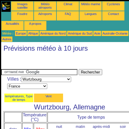
Images
Météo
Climat
Météo marine
Cyclones
satellite
aéroports
Foudre
Aéroports
FAQ
Langues
Contact
Actualités
A propos
Météo :
Europe
Afrique
Amérique du Nord
Amérique du Sud
Asie
Australie-Océanie
Autres
Prévisions météo à 10 jours
Villes :
températures, Type
Vent
de temps
Wurtzbourg, Allemagne
Température
Type de temps
(°C)
nuit
matin
après-midi
soir