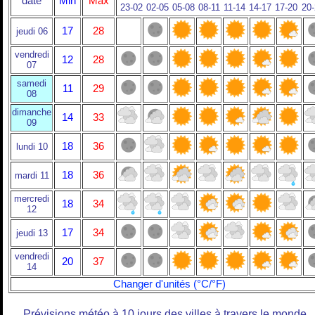
date
Min
Max
23-02
02-05
05-08
08-11
11-14
14-17
17-20
20
17
28
jeudi 06
vendredi
12
28
07
samedi
11
29
08
dimanche
14
33
09
18
36
lundi 10
18
36
mardi 11
mercredi
18
34
12
17
34
jeudi 13
vendredi
20
37
14
Changer d'unités (°C/°F)
Prévisions météo à 10 jours des villes à travers le monde.