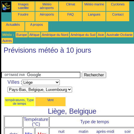
Images
Météo
Climat
Météo marine
Cyclones
satellite
aéroports
Foudre
Aéroports
FAQ
Langues
Contact
Actualités
A propos
Météo :
Europe
Afrique
Amérique du Nord
Amérique du Sud
Asie
Australie-Océanie
Autres
Prévisions météo à 10 jours
Villes :
températures, Type
Vent
de temps
Liège, Belgique
Température
Type de temps
(°C)
nuit
matin
après-midi
soir