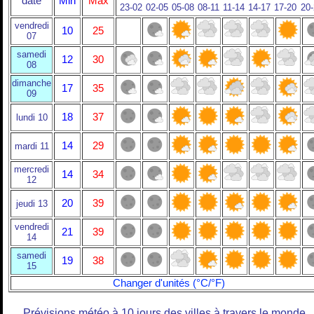
date
Min
Max
23-02
02-05
05-08
08-11
11-14
14-17
17-20
20
vendredi
10
25
07
samedi
12
30
08
dimanche
17
35
09
18
37
lundi 10
14
29
mardi 11
mercredi
14
34
12
20
39
jeudi 13
vendredi
21
39
14
samedi
19
38
15
Changer d'unités (°C/°F)
Prévisions météo à 10 jours des villes à travers le monde.