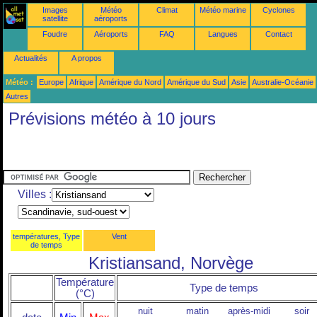
Images
Météo
Climat
Météo marine
Cyclones
satellite
aéroports
Foudre
Aéroports
FAQ
Langues
Contact
Actualités
A propos
Météo :
Europe
Afrique
Amérique du Nord
Amérique du Sud
Asie
Australie-Océanie
Autres
Prévisions météo à 10 jours
Villes :
températures, Type
Vent
de temps
Kristiansand, Norvège
Température
Type de temps
(°C)
nuit
matin
après-midi
soir