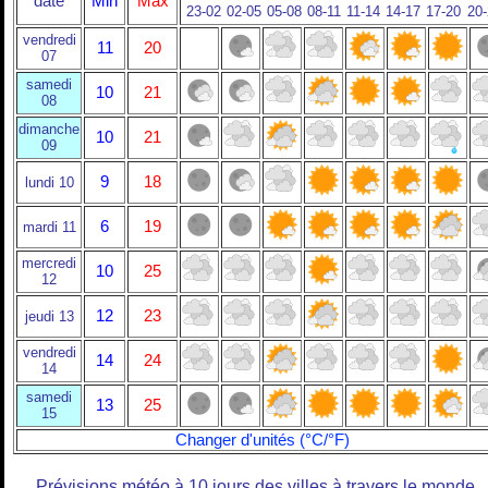
date
Min
Max
23-02
02-05
05-08
08-11
11-14
14-17
17-20
20
vendredi
11
20
07
samedi
10
21
08
dimanche
10
21
09
9
18
lundi 10
6
19
mardi 11
mercredi
10
25
12
12
23
jeudi 13
vendredi
14
24
14
samedi
13
25
15
Changer d'unités (°C/°F)
Prévisions météo à 10 jours des villes à travers le monde.