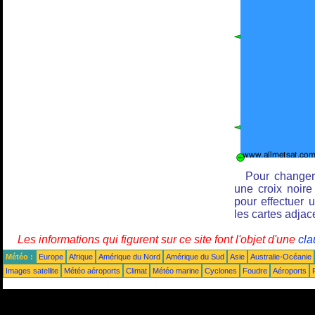
Pour changer 
une croix noire
pour effectuer 
les cartes adjac
Les informations qui figurent sur ce site font l'objet d'une
cla
Météo :
Europe
Afrique
Amérique du Nord
Amérique du Sud
Asie
Australie-Océanie
Images satellite
Météo aéroports
Climat
Météo marine
Cyclones
Foudre
Aéroports