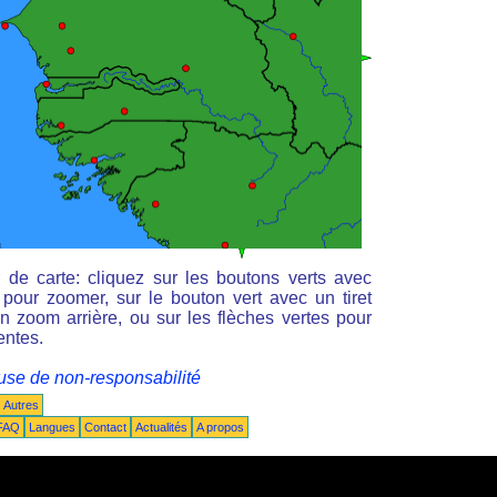
de carte: cliquez sur les boutons verts avec
 pour zoomer, sur le bouton vert avec un tiret
un zoom arrière, ou sur les flèches vertes pour
entes.
use de non-responsabilité
Autres
FAQ
Langues
Contact
Actualités
A propos