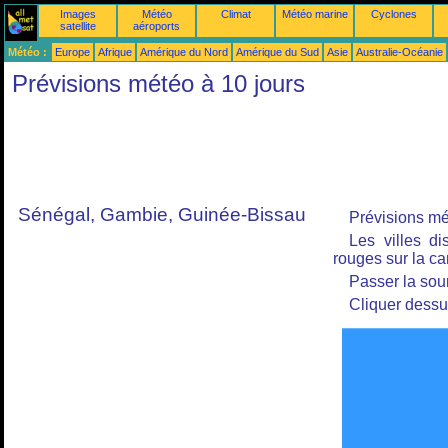
Images
Météo
Climat
Météo marine
Cyclones
satellite
aéroports
Météo :
Europe
Afrique
Amérique du Nord
Amérique du Sud
Asie
Australie-Océanie
Prévisions météo à 10 jours
Sénégal, Gambie, Guinée-Bissau
Prévisions mét
Les villes d
rouges sur la car
Passer la sour
Cliquer dessu