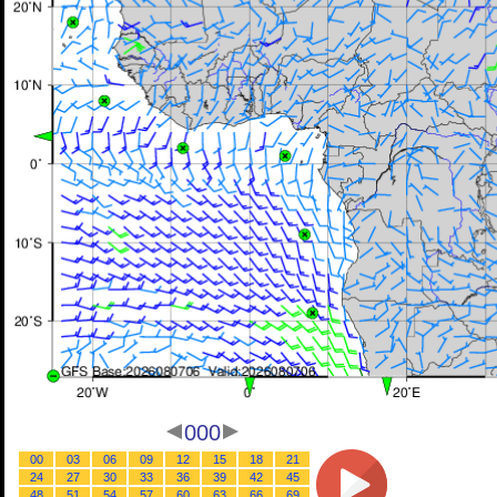
000
00
03
06
09
12
15
18
21
24
27
30
33
36
39
42
45
48
51
54
57
60
63
66
69