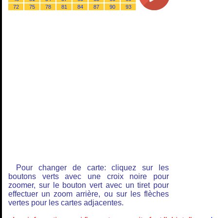
72
75
78
81
84
87
90
93
Pour changer de carte: cliquez sur les
boutons verts avec une croix noire pour
zoomer, sur le bouton vert avec un tiret pour
effectuer un zoom arrière, ou sur les flèches
vertes pour les cartes adjacentes.