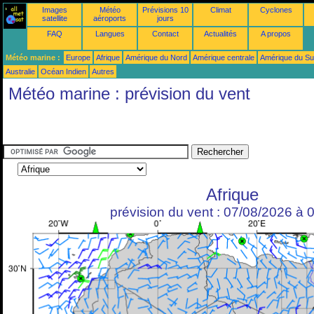
Images
Météo
Prévisions 10
Climat
Cyclones
satellite
aéroports
jours
FAQ
Langues
Contact
Actualités
A propos
Météo marine :
Europe
Afrique
Amérique du Nord
Amérique centrale
Amérique du S
Australie
Océan Indien
Autres
Météo marine : prévision du vent
Afrique
prévision du vent : 07/08/2026 à