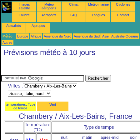
Images
Météo
Climat
Météo marine
Cyclones
satellite
aéroports
Foudre
Aéroports
FAQ
Langues
Contact
Actualités
A propos
Météo :
Europe
Afrique
Amérique du Nord
Amérique du Sud
Asie
Australie-Océanie
Autres
Prévisions météo à 10 jours
Villes :
températures, Type
Vent
de temps
Chambery / Aix-Les-Bains, France
Température
Type de temps
(°C)
nuit
matin
après-midi
soir