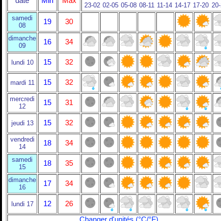
date
Min
Max
23-02
02-05
05-08
08-11
11-14
14-17
17-20
20
samedi
19
30
08
dimanche
16
34
09
15
32
lundi 10
15
32
mardi 11
mercredi
15
31
12
15
32
jeudi 13
vendredi
18
34
14
samedi
18
35
15
dimanche
17
34
16
12
26
lundi 17
Changer d'unités (°C/°F)