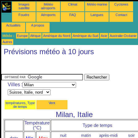
Images
Météo
Climat
Météo marine
Cyclones
satellite
aéroports
Foudre
Aéroports
FAQ
Langues
Contact
Actualités
A propos
Météo :
Europe
Afrique
Amérique du Nord
Amérique du Sud
Asie
Australie-Océanie
Autres
Prévisions météo à 10 jours
Villes :
températures, Type
Vent
de temps
Milan, Italie
Température
Type de temps
(°C)
nuit
matin
après-midi
soir