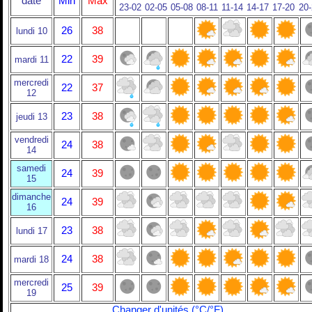
date
Min
Max
23-02
02-05
05-08
08-11
11-14
14-17
17-20
20
26
38
lundi 10
22
39
mardi 11
mercredi
22
37
12
23
38
jeudi 13
vendredi
24
38
14
samedi
24
39
15
dimanche
24
39
16
23
38
lundi 17
24
38
mardi 18
mercredi
25
39
19
Changer d'unités (°C/°F)