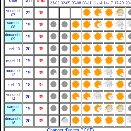
date
Min
Max
23-02
02-05
05-08
08-11
11-14
14-17
17-20
20
vendredi
22
38
07
samedi
19
38
08
dimanche
19
38
09
20
38
lundi 10
19
39
mardi 11
mercredi
19
39
12
18
37
jeudi 13
vendredi
20
39
14
samedi
19
39
15
dimanche
20
39
16
Changer d'unités (°C/°F)