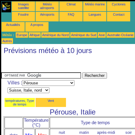
Images
Météo
Climat
Météo marine
Cyclones
satellite
aéroports
Foudre
Aéroports
FAQ
Langues
Contact
Actualités
A propos
Météo :
Europe
Afrique
Amérique du Nord
Amérique du Sud
Asie
Australie-Océanie
Autres
Prévisions météo à 10 jours
Villes :
températures, Type
Vent
de temps
Pérouse, Italie
Température
Type de temps
(°C)
nuit
matin
après-midi
soir